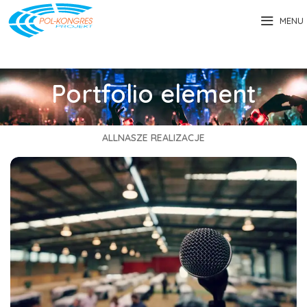
MENU
Portfolio element
ALL
NASZE REALIZACJE