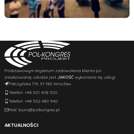
Streaming konferencji dla Firmy XYZ
NAsze realizacje
Podstawowym kryterium zadowolenia klienta po
zrealizowanej usłudze jest
JAKOŚĆ
wykonania tej usługi.
Pełczyńska 119, 51-180 Wrocław
Telefon: +48 501 408 300
Telefon: +48 502 480 940
Mail: biuro@polkongres.pl
AKTUALNOŚCI